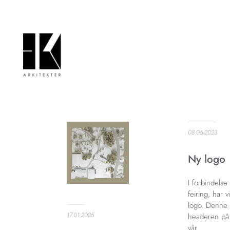
08.06.2023
Ny logo
I forbindels
feiring, har v
logo. Denne 
17.01.2025
headeren på
vår.