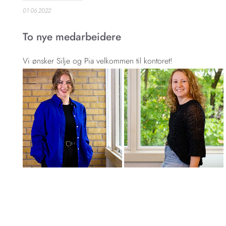
01.06.2022
To nye medarbeidere
Vi ønsker Silje og Pia velkommen til kontoret!