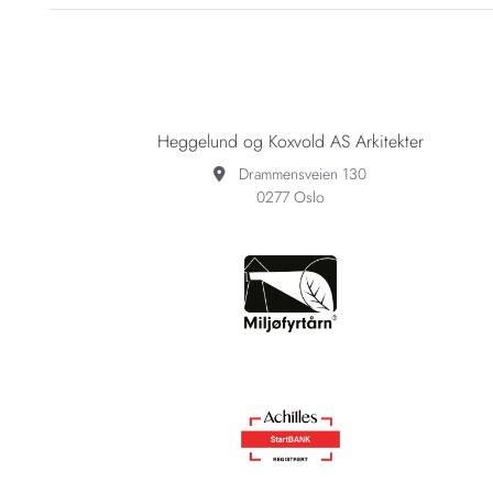
Heggelund og Koxvold AS Arkitekter
Drammensveien 130

0277 Oslo