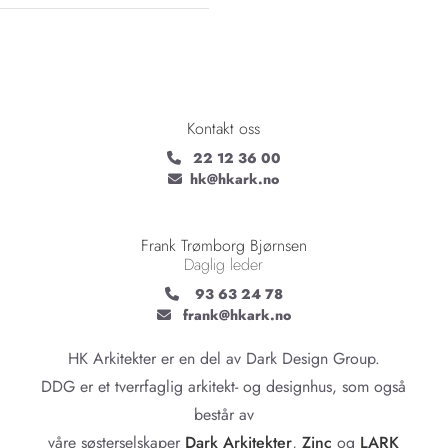
Kontakt oss
22 12 36 00

hk@hkark.no

Frank Trømborg Bjørnsen
Daglig leder
93 63 24 78

frank@hkark.no

HK Arkitekter er en del av Dark Design Group.
DDG er et tverrfaglig arkitekt- og designhus, som også
består av
våre søsterselskaper
Dark Arkitekter
,
Zinc
og
LARK