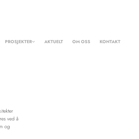
PROSJEKTER
AKTUELT
OM OSS
KONTAKT
itekter
ires ved å
am og