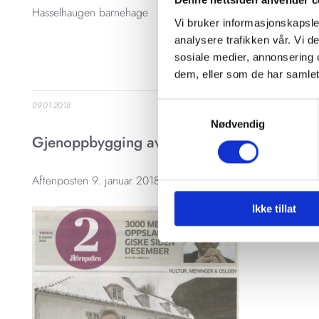
Denne nettsiden anvender c
Hasselhaugen barnehage
Vi bruker informasjonskapsler
analysere trafikken vår. Vi 
sosiale medier, annonsering 
dem, eller som de har samlet
09.01.2018
Samtykkevalg
Nødvendig
Gjenoppbygging av Nedre Foss gård
Aftenposten 9. januar 2018
Ikke tillat