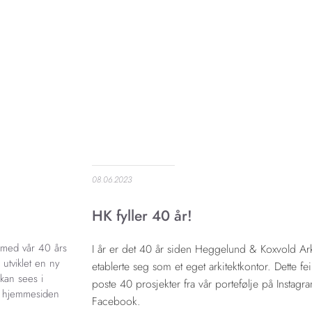
08.06.2023
HK fyller 40 år!
e med vår 40 års
I år er det 40 år siden Heggelund & Koxvold Ark
i utviklet en ny
etablerte seg som et eget arkitektkontor. Dette fe
kan sees i
poste 40 prosjekter fra vår portefølje på Instagr
 hjemmesiden
Facebook.