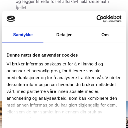
og legger til rette for et attraktivt helårsreisemål i
fjellet.
Type
Nybygg hotell, konferanse,
spa, badeanlegg
Samtykke
Detaljer
Om
Sted
Trysil
Areal
35.000 m2
Denne nettsiden anvender cookies
Status
Ferdigstilt i 2009 og 2016
Vi bruker informasjonskapsler for å gi innhold og
Byggherre
annonser et personlig preg, for å levere sosiale
Trysil Hotellutvikling AS
mediefunksjoner og for å analysere trafikken vår. Vi deler
dessuten informasjon om hvordan du bruker nettstedet
vårt, med partnerne våre innen sosiale medier,
annonsering og analysearbeid, som kan kombinere den
med annen informasjon du har gjort tilgjengelig for dem,
eller som de har samlet inn gjennom din bruk av
tjenestene deres.
Samtykkevalg