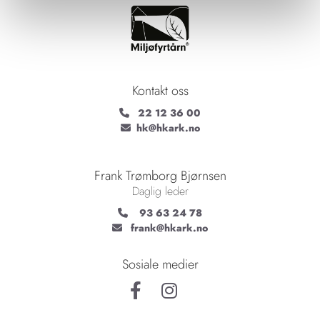
Kontakt oss
22 12 36 00

hk@hkark.no

Frank Trømborg Bjørnsen
Daglig leder
93 63 24 78

frank@hkark.no

Sosiale medier