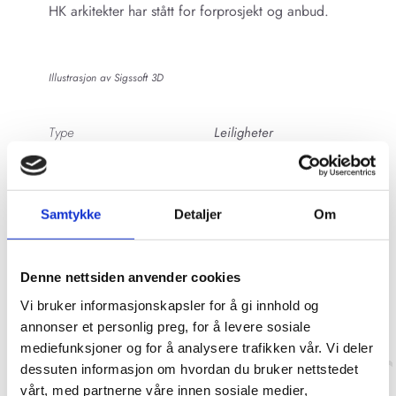
HK arkitekter har stått for forprosjekt og anbud.
Illustrasjon av Sigssoft 3D
Type
Leiligheter
Sted
Trysil
Areal
Ca. 7.500 m2 BRA
Samtykke
Detaljer
Om
Status
Ferdigstilt i 2019-2020
Byggherre
The Lodge Trysil AS
Denne nettsiden anvender cookies
Vi bruker informasjonskapsler for å gi innhold og
annonser et personlig preg, for å levere sosiale
mediefunksjoner og for å analysere trafikken vår. Vi deler
dessuten informasjon om hvordan du bruker nettstedet
vårt, med partnerne våre innen sosiale medier,