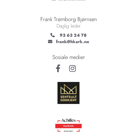
Frank Trømborg Bjørnsen
Daglig leder
93 63 24 78

frank@hkark.no

Sosiale medier