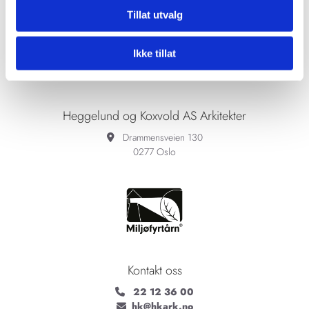
Tillat utvalg
Ikke tillat
Heggelund og Koxvold AS Arkitekter
Drammensveien 130

0277 Oslo
Kontakt oss
22 12 36 00

hk@hkark.no
