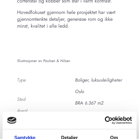
cortenstål og kobber som står i varm kontrast.
Hovedfokuset gjennom hele prosjektet har vært
gjennomtenkte detaljer, generøse rom og ikke
minst, kvalitet i alle ledd.
Illustrasjoner av Paulsen & Nilsen
Type
Boliger, luksusleiligheter
Oslo
Sted
BRA 6.367 m2
Areal
Pågående
Status
Neptune Properties
Byggherre
Samtykke
Detaljer
Om