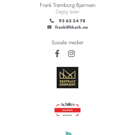
Frank Trømborg Bjørnsen
Daglig leder
93 63 24 78

frank@hkark.no

Sosiale medier