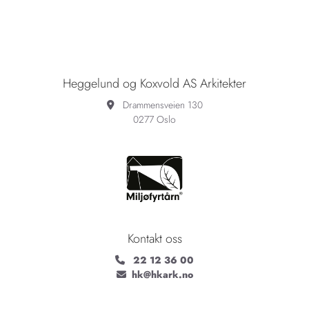
Heggelund og Koxvold AS Arkitekter
Drammensveien 130

0277 Oslo
Kontakt oss
22 12 36 00

hk@hkark.no
