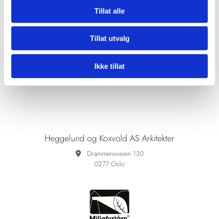
Tillat alle
Tillat utvalg
Ikke tillat
Heggelund og Koxvold AS Arkitekter
Drammensveien 130

0277 Oslo