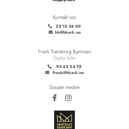
Kontakt oss
22 12 36 00

hk@hkark.no

Frank Trømborg Bjørnsen
Daglig leder
93 63 24 78

frank@hkark.no

Sosiale medier