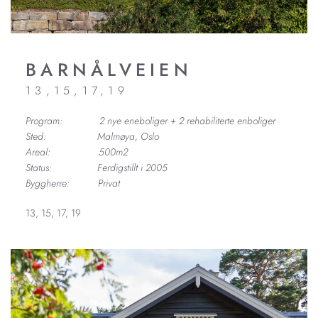
BARNÅLVEIEN
13,15,17,19
Program: 2 nye eneboliger + 2 rehabiliterte enboliger
Sted: Malmøya, Oslo
Areal: 500m2
Status: Ferdigstillt i 2005
Byggherre: Privat
13, 15, 17, 19