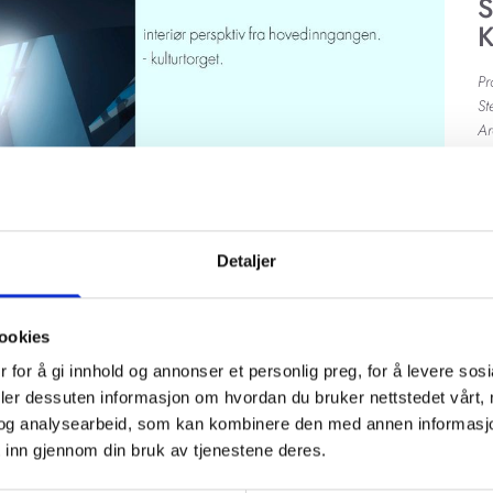
P
S
A
S
B
2.
me
Detaljer
ookies
 for å gi innhold og annonser et personlig preg, for å levere sos
deler dessuten informasjon om hvordan du bruker nettstedet vårt,
og analysearbeid, som kan kombinere den med annen informasjon d
 inn gjennom din bruk av tjenestene deres.