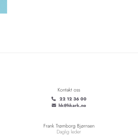
Kontakt oss
22 12 36 00

hk@hkark.no

Frank Trømborg Bjørnsen
Daglig leder