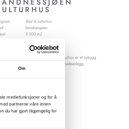
SANDNESSJØEN
KULTURHUS
rogram: Bad & kulturhus
ted: Sandnessjøen
real: 8 500 m2
tatus: xxx
yggherre: xxxx
 plass i konkurranse. Sandnessjøen kulturhus er et nybygg
d kultursaler, øvingsrom, bibliotek og badeanlegg.
Om
iale mediefunksjoner og for å
 med partnerne våre innen
u har gjort tilgjengelig for